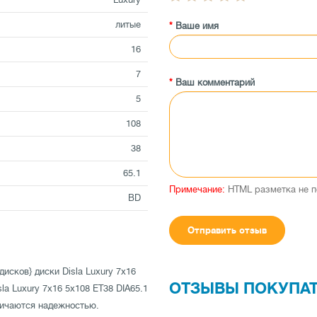
литые
Ваше имя
16
7
Ваш комментарий
5
108
38
65.1
Примечание:
HTML разметка не п
BD
Отправить отзыв
исков} диски Disla Luxury 7x16
ОТЗЫВЫ ПОКУПА
sla Luxury 7x16 5x108 ET38 DIA65.1
тличаются надежностью.