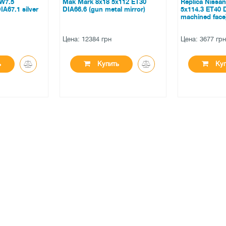
 W7.5
Mak Mark 8x18 5x112 ET30
Replica Nissan
A67.1 silver
DIA66.6 (gun metal mirror)
5x114.3 ET40 D
machined face
Цена: 12384 грн
Цена: 3677 грн
ь
Купить
Куп