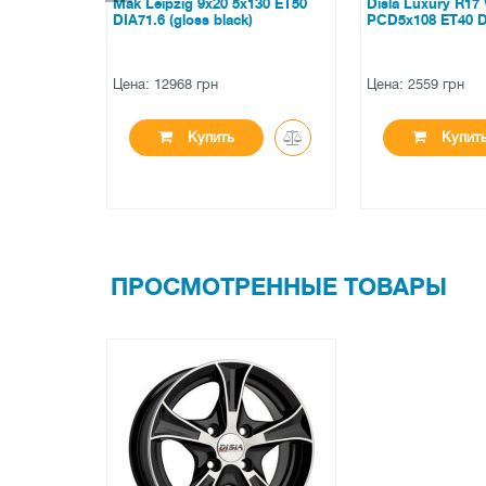
R533)
Mak Leipzig 9x20 5x130 ET50
Disla Luxury R17
IA66.6
DIA71.6 (gloss black)
PCD5x108 ET40 DI
Цена: 12968 грн
Цена: 2559 грн
Купить
Купит
ПРОСМОТРЕННЫЕ ТОВАРЫ