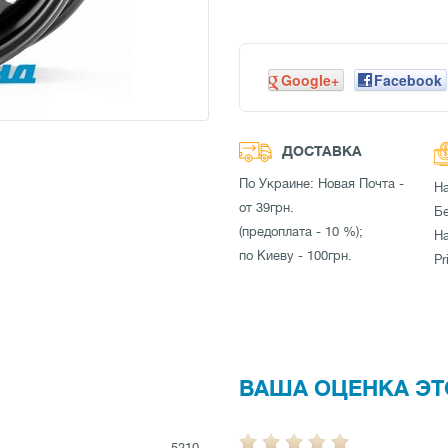
Google+
Facebook
ДОСТАВКА
По Украине: Новая Почта -
Н
от 39грн.
Бе
(предоплата - 10 %);
Н
по Киеву - 100грн.
Pr
ВАША ОЦЕНКА ЭТ
5210