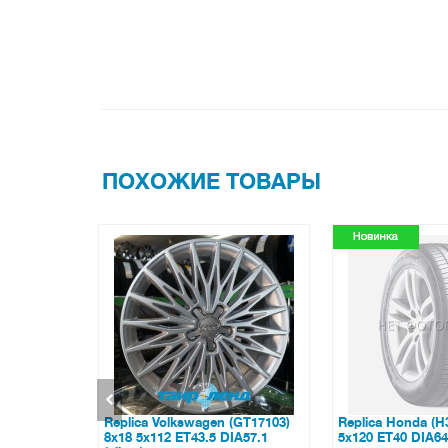
ПОХОЖИЕ ТОВАРЫ
 (GT17103)
Replica Honda (H3418) 7.5x18
Replica Hyundai
IA57.1
5x120 ET40 DIA64.1 (grey)
7.5x18 5x114.3 E