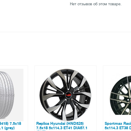
Нет отзывов об этом товаре.
 (HND525)
Sportmax Racing SR3260 7x16
Dezent TZ 6.
T41 DIA67.1
5x114.3 ET38 DIA67.1 (BP)
DIA65.1 (grap