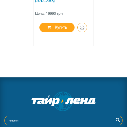
(2012-2015)
Встроенный в систему микрофон с широкой диаграммой
Цена: 19990 грн
направленности, дает возможность свободного общения
с собеседником из любой точки салона. Также с Gazer
Купить
CM6006-N5 Вы можете прослушивать и переключать
плейлист мобильного устройства, при этом вся
информация о треках отображается на экране
мультимедийной системы Gazer.
WI-FI И ПОДДЕРЖКА 3G/4G МОДЕМОВ
Также в мультимедийной системе Gazer CM6006-N5
встроен Wi-Fi и осуществлена поддержка 3G4Gмодемов.
Установка приложений, работа с навигацией, YouTube и
другие мультимедиа, социальные сети и мессенджеры.
Быть всегда на связи с близкими и получать свежие
новости, смотреть любимые фильмы и общаться по
видеосвязи. Все это возможно, благодаря беспроводному
Wi-Fiсоединению
мультимедийной системы
и USB
подключению внешних модемов.
Вставьте модем в USB разъем мультимедийной системы, и