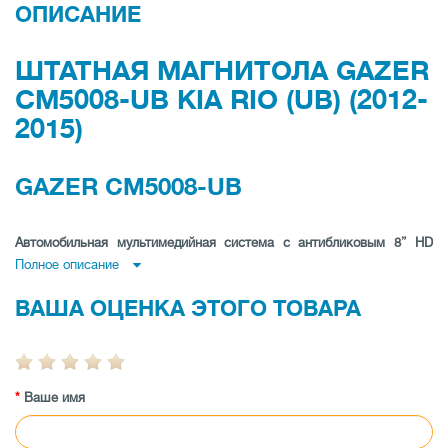
ОПИСАНИЕ
ШТАТНАЯ МАГНИТОЛА GAZER
CM5008-UB KIA RIO (UB) (2012-
2015)
GAZER CM5008-UB
Автомобильная мультимедийная система с антибликовым 8” HD
Полное описание
дисплеем (1024x600) для Kia Rio (UB) 2012-2015
ВАША ОЦЕНКА ЭТОГО ТОВАРА
МАКСИМАЛЬНАЯ СКОРОСТЬ РАБОТЫ И HI-FI
КАЧЕСТВО ЗВУКА
Аппаратная платформа - это мощнейший 4-ядерный
процессор с рабочей частотой 1.5 ГГц, оперативная
Ваше имя
память 2 Gb, флэш память 16 Gb, один слот для карт
памяти формата micro SD позволяют расширить