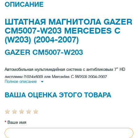
ОПИСАНИЕ
ШТАТНАЯ МАГНИТОЛА GAZER
CM5007-W203 MERCEDES C
(W203) (2004-2007)
GAZER CM5007-W203
Автомобильная мультимедийная система с антибликовым 7” HD
дисплеем (1024x600) для Mercedes C (W203) 2004-2007
Полное описание
МАКСИМАЛЬНАЯ СКОРОСТЬ РАБОТЫ И HI-FI
ВАША ОЦЕНКА ЭТОГО ТОВАРА
КАЧЕСТВО ЗВУКА
Аппаратная платформа - это мощнейший 4-ядерный
процессор с рабочей частотой 1.6 GHz, оперативная
память 2 Gb, флэш память 16 Gb, один слот для карт
Ваше имя
памяти формата micro SD позволяют расширить
хранилище до общего объема 64 Gb, Android 8.1, а также
возможность подключить внешний USB жесткий диск до