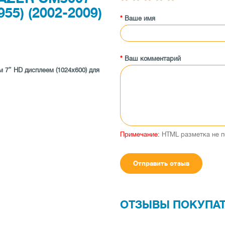
5) (2002-2009)
Ваше имя
Ваш комментарий
 7” HD дисплеем (1024x600) для
-FI КАЧЕСТВО ЗВУКА
ный процессор с рабочей
ш память 16 Gb, один слот
Примечание:
HTML разметка не п
расширить хранилище до
можность подключить внешний
Отправить отзыв
ачество звучания, которое не
опроизводителей. Высокая
ОТЗЫВЫ ПОКУПА
м громкости сабвуфера, 9-
нными режимами звучания,