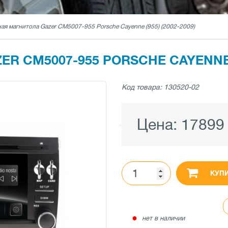
ая магнитола Gazer CM5007-955 Porsche Cayenne (955) (2002-2009)
 CM5007-955 PORSCHE CAYENNE (9
Код товара: 130520-02
Цена:
17899
КУП
●
нет в наличии