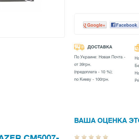
Google+
Facebook
ДОСТАВКА
По Украине: Новая Почта -
Н
от 39грн.
Бе
(предоплата - 10 %);
Н
по Киеву - 100грн.
Pr
ВАША ОЦЕНКА ЭТ
AZER CM5007-