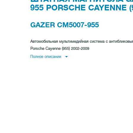
955 PORSCHE CAYENNE (95
GAZER CM5007-955
Автомобильная мультимедийная система с антибликовым
Porsche Cayenne (955) 2002-2009
Полное описание
МАКСИМАЛЬНАЯ СКОРОСТЬ РАБОТЫ И HI
Аппаратная платформа - это мощнейший 4-ядер
частотой 1.6 GHz, оперативная память 2 Gb, флэ
для карт памяти формата micro SD позволяют 
общего объема 64 Gb, Android 8.1, а также воз
USB жесткий диск до 2 Tb.
Усилитель класса Hi-Fi обеспечивает высокое к
уступает оригинальным звуковым системам авт
мощность 4х60 Вт, отдельное управление уровне
полосный эквалайзер с девятью предустановле