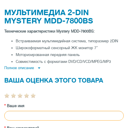
МУЛЬТИМЕДИА 2-DIN
MYSTERY MDD-7800BS
Технические характеристики Mystery MDD-7800BS:
Встраиваемая мультимедийная система, типоразмер 2DIN
Широкоформатный сенсорный ЖК монитор 7”
Моторизированная передняя панель
Совместимость с форматами DVD/CD/VCD/MPEG/MP3
Полное описание
Воспроизведение WMA/JPEG файлов
Экранное меню с поддержкой русского языка
ВАША ОЦЕНКА ЭТОГО ТОВАРА
USB порт
Воспроизведение записей с SD карт
Встроенный ТВ-тюнер: SECAM/PAL/NTSC
Поддержка BlueTooth
Ваше имя
FM/AM радио-тюнер
Полнофункциональный пульт ДУ
AV вход