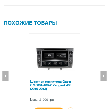
ПОХОЖИЕ ТОВАРЫ
магнитола Gazer
Штатная 
08W Peugeot 408
CM5510-M
3)
low versi
90 грн
Цена: 158