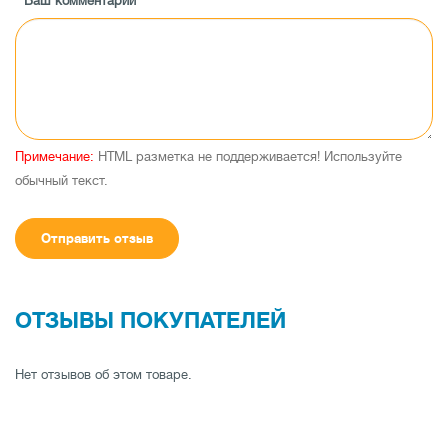
Ваш комментарий
2 видеовыхода
4-х канальный линейный выход RCA
Выход на сабвуфер
Вход для камеры заднего вида
Максимальная выходная мощность 4 х 50 Вт
Примечание:
HTML разметка не поддерживается! Используйте
обычный текст.
Отправить отзыв
ОТЗЫВЫ ПОКУПАТЕЛЕЙ
Нет отзывов об этом товаре.