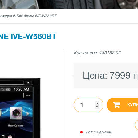
имедиа 2-DIN Alpine IVE-W560BT
NE IVE-W560BT
Код товара: 130167-02
Цена:
7999 
КУП
●
нет в наличии