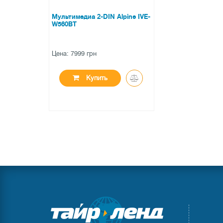
Воспроизведение музыки и видео
Мультимедиа 2-DIN Alpine IVE-
W560BT
Воспроизведение музыкальных форматов: MP3/
Папка Вверх/Вниз
Хранилище: максимум 256 папок, 2000 песен
Цена: 7999 грн
Настройка звука
Купить
Регулировка уровня сабвуфера
Система управления уровнем сабвуфера
Фильтр высоких частот / фильтр низких частот
3-полосный эквалайзер (10 предустановок + свои
Общие
Усилитель высокой мощности 4х50 Вт
6,2" WVGA дисплей высокого разрешения
Тип управления: сенсорное и вращающаяся кноп
Цвет передней панели: черный
Подсветка кнопок: синяя
2 пары линейных выходов (2 В, Фронт + Тыл/Сабв