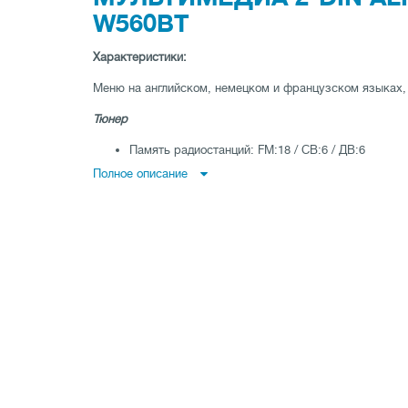
W560BT
Характеристики:
Меню на английском, немецком и французском языках,
Тюнер
Память радиостанций: FM:18 / СВ:6 / ДВ:6
Функция автоматического занесения в память
Полное описание
Режим поиска: Местные радиостанции / Максима
RDS
RDS функции: AF, TA, TP, PTY, NEWS, EON
BLUETOOTH®
Встроенный модуль Bluetooth
Вызовы Hands Free: HFP (профиль Hands Free)
Потоковое аудио: A2DP (Расширенный профиль п
Управление потоковым аудио: AVRCP (Профиль ди
Видео )