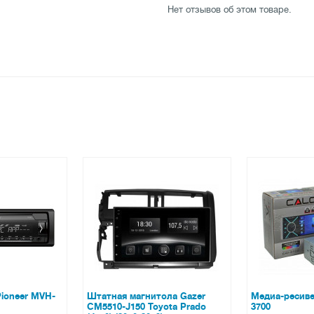
Нет отзывов об этом товаре.
обильного телефона)
одящего и входящего звонков
ний, iPod nano 7/6/5
, 6S Plus, 6, 6 Plus, 5, 5S, 4S, 4,
нитола Gazer
Медиа-ресивер Calcell CAV-
Штатная м
Toyota Prado
3700
CM6008-XW