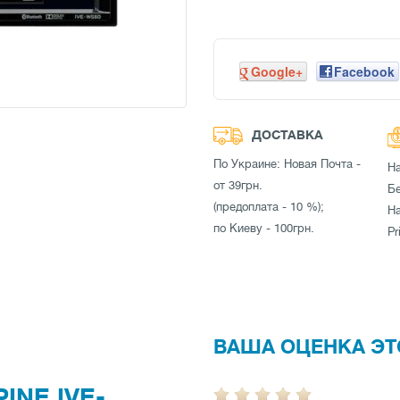
Google+
Facebook
ДОСТАВКА
По Украине: Новая Почта -
Н
от 39грн.
Бе
(предоплата - 10 %);
Н
по Киеву - 100грн.
Pr
ВАША ОЦЕНКА ЭТ
INE IVE-