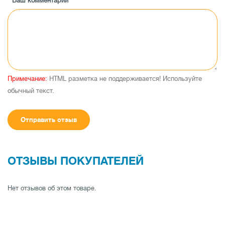
Ваш комментарий
превращает ваш совместимый iPhone или смартфон с ОС Android в
мощное устройство дистанционного управления с сенсорным
экраном, которое дает возможность легко управлять функциями
совместимой автомагнитолы Pioneer и настраивать их.
Совместимо
с Android.
Выполните подключение и воспроизводите музыку на
устройстве без каких-либо приложений
USB-вход.
Подключите
Примечание:
HTML разметка не поддерживается! Используйте
любое устройство с помощью интерфейсного кабеля USB, чтобы
обычный текст.
5-
зарядить устройство или насладиться чистым, четким звуком.
band Graphical EQ.
Настройте выход звука, чтобы
Отправить отзыв
отрегулировать воспроизведение в соответствии со своими
предпочтениями.
FLAC.
Возможность воспроизведения файлов
цифровой звукозаписи FLAC lossless в автомобиле с помощью
специального выхода с качеством компакт-дисков без
ОТЗЫВЫ ПОКУПАТЕЛЕЙ
необходимости преобразования.
Съемная фронтальная панель.
Защита от краж.
Подробные характеристики:
Нет отзывов об этом товаре.
Основные функц
Advanced Remote Control App (Pioneer
да
ARC)