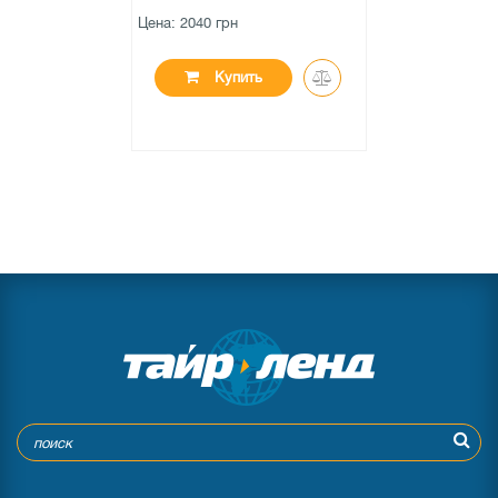
частоты
Цена: 2040 грн
Автоматический/ручной поиск частоты
да
Купить
Функции экран
Отображение кириллических символов
да
Таймер подсветки
да
Регулятор яркости
10 шагов
Подсветка кнопок и дисплея
Широкоугольный
Подключения
CD-привод
да
Aux-In
да
Возможность подключения штатных
кнопок на руле при помощи
да
дополнительного адаптера