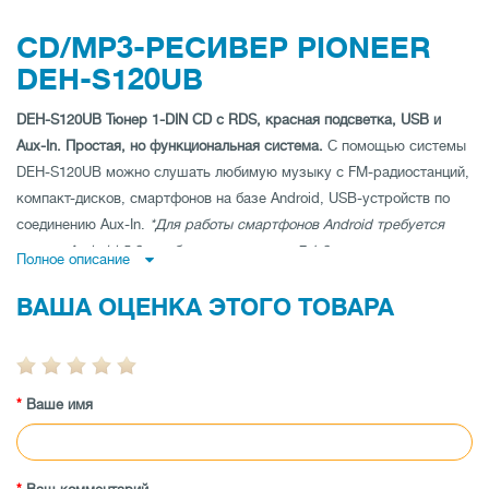
CD/MP3-РЕСИВЕР PIONEER
DEH-S120UB
DEH-S120UB
Тюнер 1-DIN CD с RDS, красная подсветка, USB и
Aux-In.
Простая, но функциональная система.
С помощью системы
DEH-S120UB можно слушать любимую музыку с FM-радиостанций,
компакт-дисков, смартфонов на базе Android, USB-устройств по
соединению Aux-In.
*Для работы смартфонов Android требуется
версия Android 5.0 или более поздняя, до 7.1.2, а также протокол
Полное описание
AOA (Android Open Accessory) 2.0.
Удобная и простая
ВАША ОЦЕНКА ЭТОГО ТОВАРА
стереосистема воспроизводит треки благодаря встроенному
усилителю MOSFET мощностью 50 Вт x 4. Если этого недостаточно,
для обеспечения универсального решения можно в любой момент
воспользоваться выходным разъемом предусилителя RCA для
Ваше имя
подключения других компонентов, например динамиков,
сабвуферов, усилителей.
Характеристики:
Advanced Remote
Control App (Pioneer ARC).
Приложение компании Pioneer
«Усовершенствованная система дистанционного управления (ARC)»