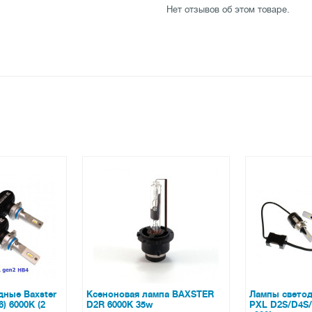
Нет отзывов об этом товаре.
63
 лампа BAXSTER
Лампы светодиодные Baxster
Лампы св
35w
PXL D2S/D4S/D4C 6000K
SE H3 60