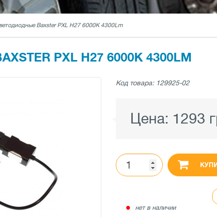
ветодиодные Baxster PXL H27 6000K 4300Lm
XSTER PXL H27 6000K 4300LM
Код товара: 129925-02
Цена:
1293 
КУП
●
нет в наличии