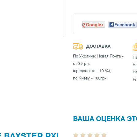
Google+
Facebook
ДОСТАВКА
По Украине: Новая Почта -
Н
от 39грн.
Бе
(предоплата - 10 %);
Н
по Киеву - 100грн.
Pr
ВАША ОЦЕНКА ЭТ
BAXSTER PXL