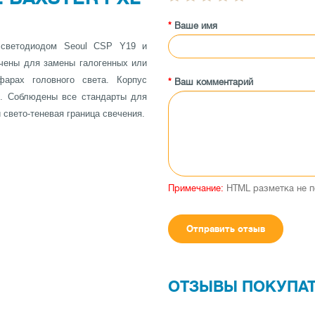
Ваше имя
 светодиодом Seoul CSP Y19 и
чены для замены галогенных или
арах головного света. Корпус
Ваш комментарий
63. Соблюдены все стандарты для
свето-теневая граница свечения.
пы (обманка), которая эмулирует
щитке приборов. Данная система
ского и Американского рынка (VW
Примечание:
HTML разметка не п
Отправить отзыв
ОТЗЫВЫ ПОКУПА