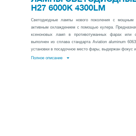
H27 6000K 4300LM
Светодиодные лампы нового поколения с мощным
активным охлаждением с помощью кулера. Предназна
ксеноновых ламп в противотуманных фарах или ф
выполнен из сплава стандарта Aviation aluminum 60
установки в посадочное место фары, выдержан фокус и 
Полное описание
Оборудованы системой обхода контроля сгоревшей лам
работу оригинальной лампы и не выдает ошибок на 
работает с практически всеми автомобилями Европей
group, GM group, Chrysler, Ford и др.)
Характеристики ламп:
Цоколь: H27
Мощность: 28 Watt
Световой поток: 4300 Lumen
Световая температура: 6000 Kelvin