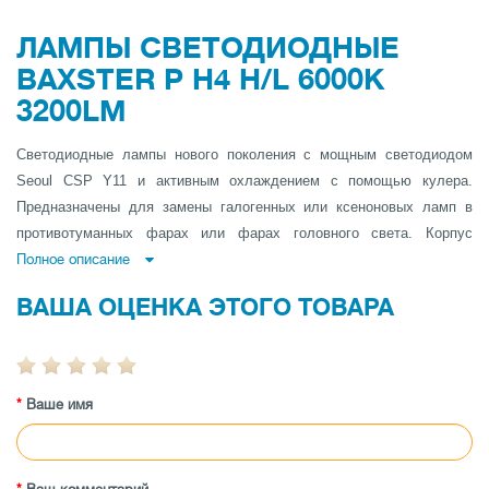
ЛАМПЫ СВЕТОДИОДНЫЕ
BAXSTER P H4 H/L 6000K
3200LM
Светодиодные лампы нового поколения с мощным светодиодом
Seoul CSP Y11 и активным охлаждением с помощью кулера.
Предназначены для замены галогенных или ксеноновых ламп в
противотуманных фарах или фарах головного света. Корпус
выполнен из сплава стандарта Aviation aluminum 6063. Соблюдены
Полное описание
все стандарты для установки в посадочное место фары, выдержан
ВАША ОЦЕНКА ЭТОГО ТОВАРА
фокус и свето-теневая граница свечения.
Оборудованы системой обхода контроля сгоревшей лампы
(обманка), которая эмулирует работу оригинальной лампы и не
выдает ошибок на щитке приборов. Данная система работает с
Ваше имя
практически всеми автомобилями Европейского и Американского
рынка (VW group, GM group, Chrysler, Ford и др.)