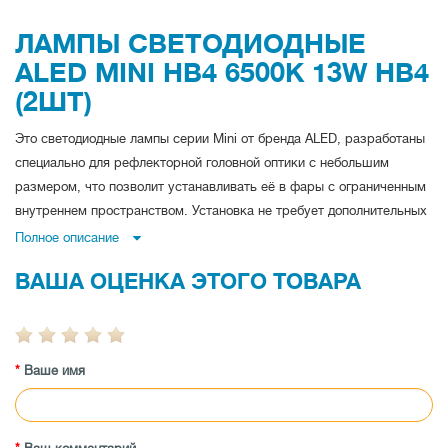
ЛАМПЫ СВЕТОДИОДНЫЕ
ALED MINI HB4 6500K 13W HB4
(2ШТ)
Это светодиодные лампы серии Mini от бренда ALED, разработаны
специально для рефлекторной головной оптики с небольшим
размером, что позволит устанавливать её в фары с ограниченным
внутреннем пространством. Установка не требует дополнительных
блоков розжига и навыков электрика, замена производится
Полное описание
самостоятельно согласно инструкции. Цоколь H4 устанавливаются
ВАША ОЦЕНКА ЭТОГО ТОВАРА
в главную оптику для дальнего и ближнего света. Корпус
изготовлен из алюминиевого и медного сплава, с хорошей
теплопроводностью. Уровень защиты IP 68, что означает полное не
проникновения пыли и влаги, даже при погружении в воду на
Ваше имя
глубину менее одного метра. Система охлаждения пассивная,
представленная радиатором с большой площадью, с помощью
которого теплообмен происходит достаточно быстро, для того что