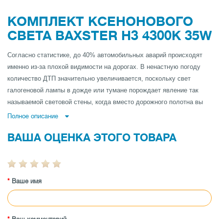
КОМПЛЕКТ КСЕНОНОВОГО
СВЕТА BAXSTER H3 4300K 35W
Согласно статистике, до 40% автомобильных аварий происходят
именно из-за плохой видимости на дорогах. В ненастную погоду
количество ДТП значительно увеличивается, поскольку свет
галогеновой лампы в дожде или тумане порождает явление так
называемой световой стены, когда вместо дорожного полотна вы
видите капли дождя или светящийся столб тумана.
Полное описание
Комплект ксенонового света BAXSTER с легкостью справляется с
ВАША ОЦЕНКА ЭТОГО ТОВАРА
этой проблемой. Ксенон BAXSTER - это высококогерентный
источник света, все спектры его свечения находятся в узком
диапазоне, поэтому он не образует световой стены, лучи света
легко пробивают туман или дождь и освещают не капли дождя и
Ваше имя
тумана, а полотно дороги. Все это дает возможность избавиться от
излишнего напряжения во время езды.
В отличие от обычных галогеновых ламп, ксеноновые лампы