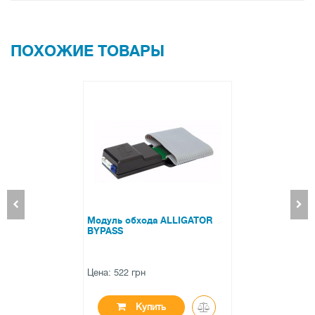
ПОХОЖИЕ ТОВАРЫ
обхода ALLIGATOR
Метка и
Pandect 
 грн
Цена: 129
Купить