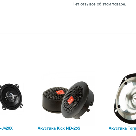
Нет отзывов об этом товаре.
icx ND-25S
Акустика Tornado Sound TW46
Простав
201 BMW 