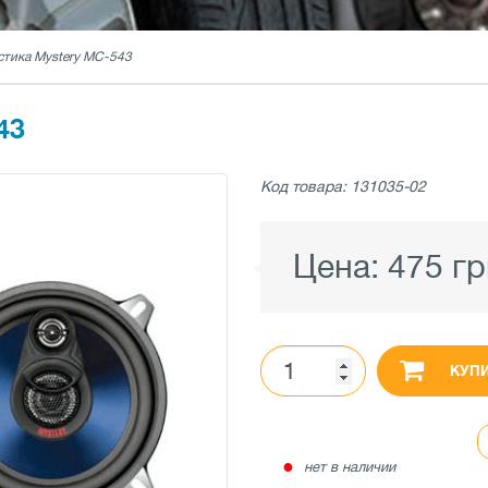
стика Mystery MC-543
43
Код товара: 131035-02
Цена:
475 гр
КУП
●
нет в наличии