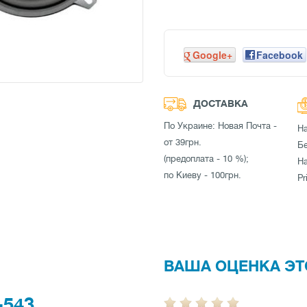
Google+
Facebook
ДОСТАВКА
По Украине: Новая Почта -
Н
от 39грн.
Бе
(предоплата - 10 %);
Н
по Киеву - 100грн.
Pr
ВАША ОЦЕНКА ЭТ
543