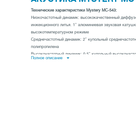
Технические характеристики Mystery MС-543:
Низкочастотный динамик: высококачественный диффуз
инжекционного литья. 1” алюминиевая звуковая катушк
высокотемпературном режиме
Среднечастотный динамик: 2” купольный среднечастот
полипропилена
Высокочастотный динамик: 0,5” купольный высокочаст
Полное описание
полипропилена.Звуковая катушка с охлаждением ферр
Размеры (НЧ/СЧ/ВЧ): 5.25”/1”/0.6”
Номинальная мощность: 40 Вт
Максимальная мощность: 150 Вт
Диапазон воспроизводимых частот: 70 Гц - 20 кГц
Сопротивление: 4 Ом
Чувствительность: 90 дБ