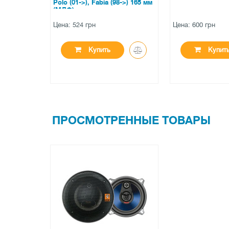
bia (98->) 165 мм
Цена: 600 грн
Цена: 952 гр
ть
Купить
К
ПРОСМОТРЕННЫЕ ТОВАРЫ