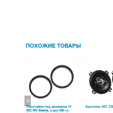
ПОХОЖИЕ ТОВАРЫ
 динамики H-
Акустика JVC CS-J420X
Акустика K
Lupo (98->),