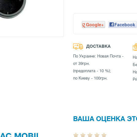
Google+
Facebook
ДОСТАВКА
По Украине: Новая Почта -
Н
от 39грн.
Бе
(предоплата - 10 %);
Н
по Киеву - 100грн.
Pr
ВАША ОЦЕНКА ЭТ
AC MOBIL