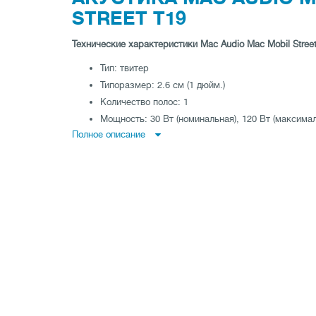
STREET T19
Технические характеристики Mac Audio Mac Mobil Street
Тип: твитер
Типоразмер: 2.6 см (1 дюйм.)
Количество полос: 1
Мощность: 30 Вт (номинальная), 120 Вт (максима
Полное описание
Диапазон воспроизводимых частот: 3800 - 23000 
Импеданс: 4 Ом
Размеры: 13 мм
Материал диффузора: поликарбонат
Магнит: неодимовый
Конструкция: поворотная