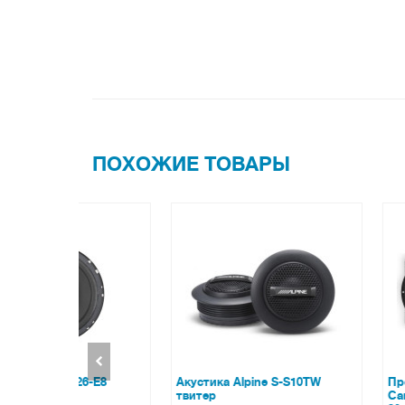
ПОХОЖИЕ ТОВАРЫ
6-E8
Акустика Alpine S-S10TW
Проставки под 
твитер
Carav 14-025 HY