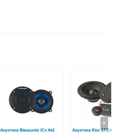
punkt ICx 542
Акустика Kicx STC-5.2
Акустика P