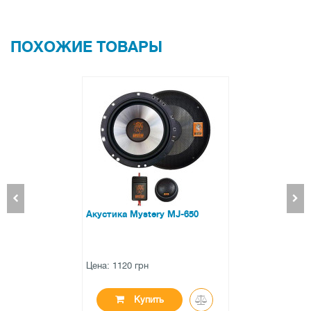
ПОХОЖИЕ ТОВАРЫ
stery MJ-650
Акустика Ca
рн
Цена: 905 гр
упить
К