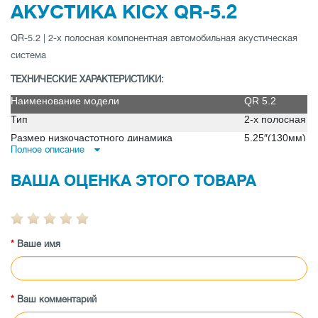
АКУСТИКА KICX QR-5.2
QR-5.2 | 2-x полосная компонентная автомобильная акустическая
система
ТЕХНИЧЕСКИЕ ХАРАКТЕРИСТИКИ:
Наименование модели
QR 5.2
Тип
2-x полосная к
Размер низкочастотного динамика
5,25″(130мм)
Полное описание
Размеры магнита низкочастотного динамика
80x40x15мм
Вес магнита низкочастотного динамика, г
284
ВАША ОЦЕНКА ЭТОГО ТОВАРА
Звуковая катушка низкочастотного динамика
25мм ASV
Резонансная частота Fs, Гц
70
Подвес
бутилкаучук
Ваше имя
Размер высокочастотного динамика
0,75″(20мм) с
Размеры магнита высокочастотного динамика
19,5×3мм
Звуковая катушка высокочастотного динамика
20мм ASV
Ваш комментарий
Общее: