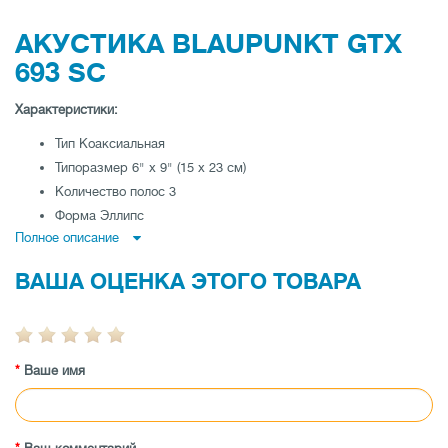
АКУСТИКА BLAUPUNKT GTX
693 SC
Характеристики:
Тип Коаксиальная
Типоразмер 6" x 9" (15 x 23 см)
Количество полос 3
Форма Эллипс
Полное описание
Пиковая мощность 260 Вт
Номинальная мощность 55 Вт
ВАША ОЦЕНКА ЭТОГО ТОВАРА
Частотная характеристика 40 - 22000 Гц
Сопротивление 4 Ом
Чувствительность 92 дБ
Монтажная глубина НЧ-динамика 73 мм
Ваше имя