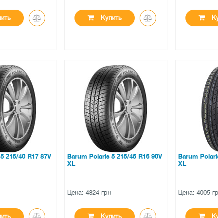
ить
Купить
Ку
●
●
личии
есть в наличии
есть в н
ов
0 отзывов
0 отзы
 5 215/40 R17 87V
Barum Polaris 5 215/45 R16 90V
Barum Polari
XL
XL
н
Цена: 4824 грн
Цена: 4005 г
ить
Купить
Ку