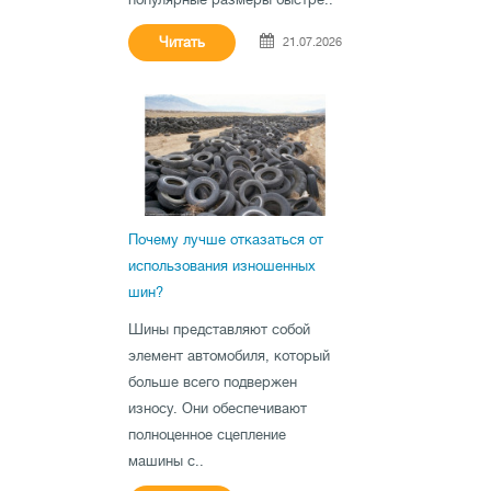
Hankook
95
Читать
21.07.2026
Headway
4
Hifly
7
InterTrac
1
Jinyu
1
Kapsen
21
Kelly
4
Почему лучше отказаться от
Kingstar
2
использования изношенных
Kleber
43
шин?
Kormoran
23
Шины представляют собой
Kumho
31
элемент автомобиля, который
Lanvigator
21
больше всего подвержен
Lassa
износу. Они обеспечивают
36
полноценное сцепление
Laufenn
42
машины с..
Marshal
29