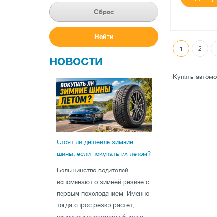
Doublestar
5
Сброс
Duraturn
6
Estrada
6
Найти
Falken
11
1
2
●
есть в на
НОВОСТИ
Federal
15
0 отзыв
Firemax
1
Купить автомо
Firestone
13
Fulda
19
GOODYEAR
147
GT Radial
1
Стоят ли дешевле зимние
General Tire
22
шины, если покупать их летом?
Gislaved
17
Большинство водителей
Goodride
8
вспоминают о зимней резине с
Grenlander
6
первым похолоданием. Именно
Habilead
20
тогда спрос резко растет,
Haida
8
популярные размеры быстре..