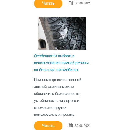
Matador
Читать
33
30.06.2021
Maxxis
10
Mazzini
4
Michelin
141
Mirage
13
Nankang
1
Nexen
71
Особенности выбора и
Nitto
14
использования зимней резины
на больших автомобилях
Nokian
179
NorTec
1
При помощи качественной
зимней резины можно
Orium
35
обеспечить безопасность,
Ovation
41
устойчивость на дороге и
Paxaro
6
множество других
Petlas
39
немаловажных преиму..
Pirelli
57
Читать
30.06.2021
Platin
3