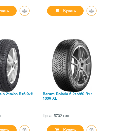
пить
Купить
●
аличии
есть в наличии
вов
0 отзывов
s 5 215/55 R16 97H
Barum Polaris 6 215/60 R17
100V XL
рн
Цена: 5732 грн
пить
Купить