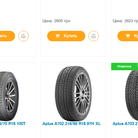
н
Цена: 2605 грн
Цена: 2623 г
ить
Купить
Ку
●
●
личии
есть в наличии
есть в н
ов
0 отзывов
0 отзы
5/70 R16 100T
Aplus A702 215/55 R16 97H XL
Aplus A703 2