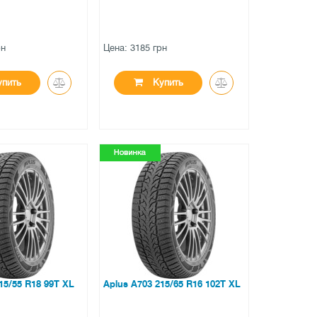
рн
Цена: 3185 грн
пить
Купить
●
аличии
есть в наличии
вов
0 отзывов
15/55 R18 99T XL
Aplus A703 215/65 R16 102T XL