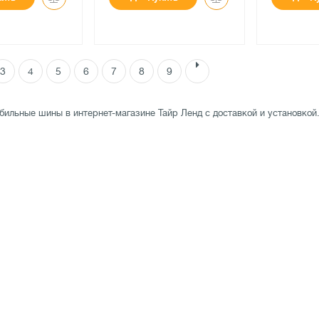
3
4
5
6
7
8
9
●
●
личии
есть в наличии
есть в н
ов
0 отзывов
0 отзы
бильные шины в интернет-магазине Тайр Ленд с доставкой и установкой