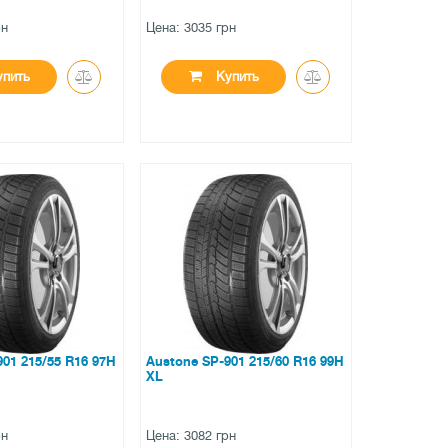
рн
Цена: 3035 грн
пить
Купить
●
аличии
есть в наличии
вов
0 отзывов
901 215/55 R16 97H
Austone SP-901 215/60 R16 99H
XL
рн
Цена: 3082 грн