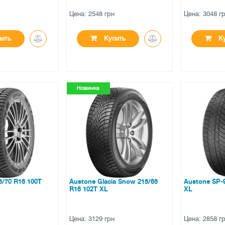
н
Цена: 2548 грн
Цена: 3048 г
ить
Купить
Ку
●
●
личии
есть в наличии
есть в н
ов
0 отзывов
0 отзы
5/70 R16 100T
Austone Glacia Snow 215/65
Austone SP-
R16 102T XL
XL
н
Цена: 3129 грн
Цена: 2858 г