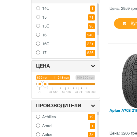
70
267
265
979
14C
Цена: 2959 гр
1
75
104
275
1016
15
71
80
7
285
533
Куп
15C
98
85
9
295
233
16
940
305
71
16C
231
315
198
17
836
●
325
есть в на
31
17C
26
ЦЕНА
385
1
18
0 отзыв
208
859 грн — 11 243 грн
100 300 грн
19
14
20
10
76
25 132
50 188
75 244
100 300
ПРОИЗВОДИТЕЛИ
Aplus A703 21
Achilles
19
Amtel
1
Цена: 3206 гр
Aplus
35