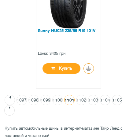
Sunny NU025 235/55 R19 101V
Цена: 3405 грн
Купить
1097
1098
1099
1100
1101
1102
1103
1104
1105
●
нет в наличии
0 отзывов
Купить автомобильные шины в интернет-магазине Тайр Ленд с
доставкой и установкой.