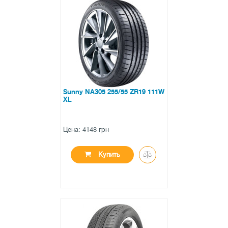
●
нет в наличии
0 отзывов
Sunny NA305 255/55 ZR19 111W
XL
Цена: 4148 грн
Купить
●
нет в наличии